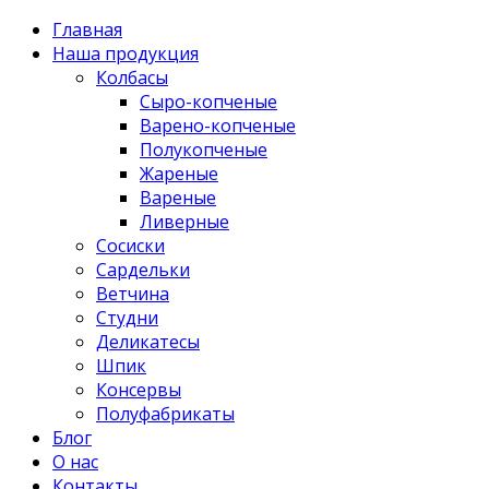
Главная
Наша продукция
Колбасы
Сыро-копченые
Варено-копченые
Полукопченые
Жареные
Вареные
Ливерные
Сосиски
Сардельки
Ветчина
Студни
Деликатесы
Шпик
Консервы
Полуфабрикаты
Блог
О нас
Контакты