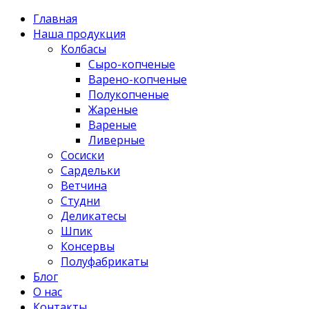
Главная
Наша продукция
Колбасы
Сыро-копченые
Варено-копченые
Полукопченые
Жареные
Вареные
Ливерные
Сосиски
Сардельки
Ветчина
Студни
Деликатесы
Шпик
Консервы
Полуфабрикаты
Блог
О нас
Контакты