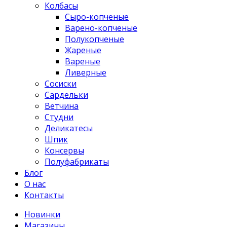
Колбасы
Сыро-копченые
Варено-копченые
Полукопченые
Жареные
Вареные
Ливерные
Сосиски
Сардельки
Ветчина
Студни
Деликатесы
Шпик
Консервы
Полуфабрикаты
Блог
О нас
Контакты
Новинки
Магазины