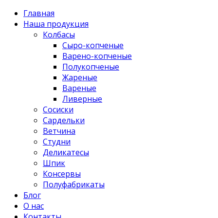
Главная
Наша продукция
Колбасы
Сыро-копченые
Варено-копченые
Полукопченые
Жареные
Вареные
Ливерные
Сосиски
Сардельки
Ветчина
Студни
Деликатесы
Шпик
Консервы
Полуфабрикаты
Блог
О нас
Контакты