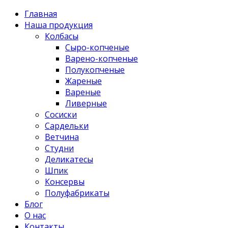
Главная
Наша продукция
Колбасы
Сыро-копченые
Варено-копченые
Полукопченые
Жареные
Вареные
Ливерные
Сосиски
Сардельки
Ветчина
Студни
Деликатесы
Шпик
Консервы
Полуфабрикаты
Блог
О нас
Контакты