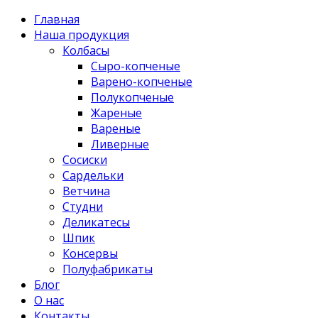
Главная
Наша продукция
Колбасы
Сыро-копченые
Варено-копченые
Полукопченые
Жареные
Вареные
Ливерные
Сосиски
Сардельки
Ветчина
Студни
Деликатесы
Шпик
Консервы
Полуфабрикаты
Блог
О нас
Контакты