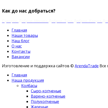
Email:
zakaz.paramonov@mail.ru
Как до нас добраться?
Суворов-Доброе
Москва-Доброе
Тула-Доброе
Калуга-До
Главная
Наши товары
Наш блог
О нас
Контакты
Вакансии
Изготовление и поддержка сайтов ©
ArendaTrade
Все 
Главная
Наша продукция
Колбасы
Сыро-копченые
Варено-копченые
Полукопченые
Жареные