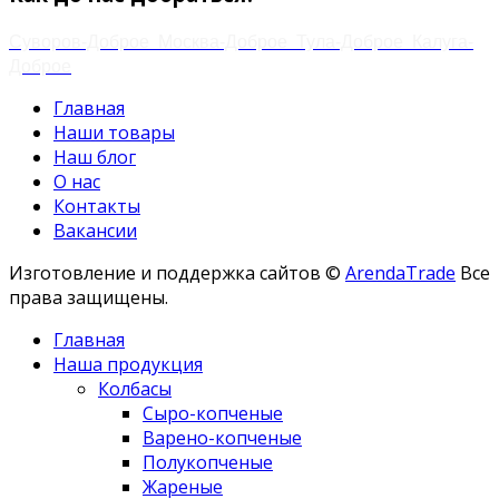
Суворов-Доброе
Москва-Доброе
Тула-Доброе
Калуга-
Доброе
Главная
Наши товары
Наш блог
О нас
Контакты
Вакансии
Изготовление и поддержка сайтов ©
ArendaTrade
Все
права защищены.
Главная
Наша продукция
Колбасы
Сыро-копченые
Варено-копченые
Полукопченые
Жареные