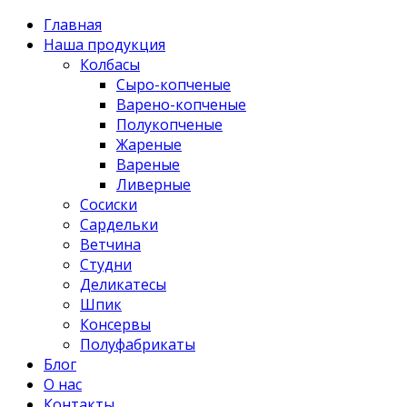
Главная
Наша продукция
Колбасы
Сыро-копченые
Варено-копченые
Полукопченые
Жареные
Вареные
Ливерные
Сосиски
Сардельки
Ветчина
Студни
Деликатесы
Шпик
Консервы
Полуфабрикаты
Блог
О нас
Контакты