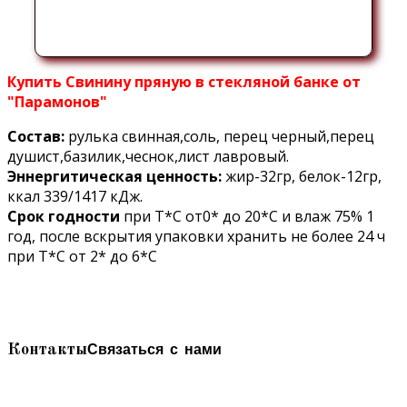
Купить Свинину пряную в стекляной банке от
"Парамонов"
Состав:
рулька свинная,соль, перец черный,перец
душист,базилик,чеснок,лист лавровый.
Эннергитическая ценность:
жир-32гр, белок-12гр,
ккал 339/1417 кДж.
Срок годности
при Т*С от0* до 20*С и влаж 75% 1
год, после вскрытия упаковки хранить не более 24 ч
при Т*С от 2* до 6*С
Связаться с нами
Контакты