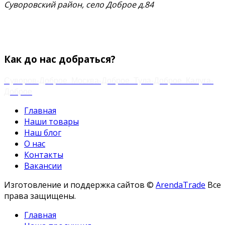
Суворовский район, село Доброе д.84
тел.
+7 (48763) 4-17-59
+7 (920) 778-02-60
Email:
zakaz.paramonov@mail.ru
Как до нас добраться?
Суворов-Доброе
Москва-Доброе
Тула-Доброе
Калуга-
Доброе
Главная
Наши товары
Наш блог
О нас
Контакты
Вакансии
Изготовление и поддержка сайтов ©
ArendaTrade
Все
права защищены.
Главная