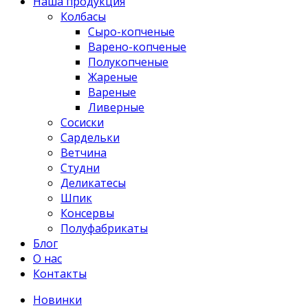
Наша продукция
Колбасы
Сыро-копченые
Варено-копченые
Полукопченые
Жареные
Вареные
Ливерные
Сосиски
Сардельки
Ветчина
Студни
Деликатесы
Шпик
Консервы
Полуфабрикаты
Блог
О нас
Контакты
Новинки