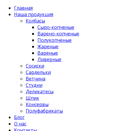
Главная
Наша продукция
Колбасы
Сыро-копченые
Варено-копченые
Полукопченые
Жареные
Вареные
Ливерные
Сосиски
Сардельки
Ветчина
Студни
Деликатесы
Шпик
Консервы
Полуфабрикаты
Блог
О нас
Контакты