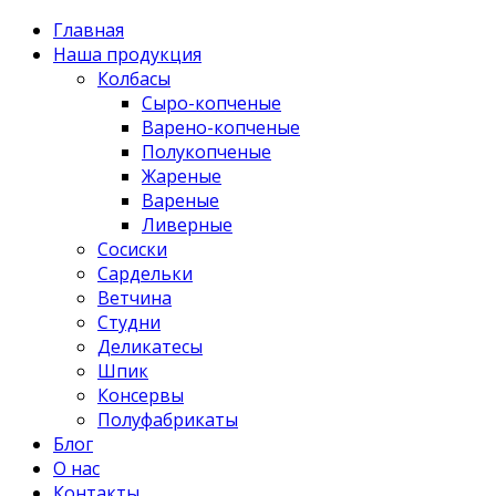
Главная
Наша продукция
Колбасы
Сыро-копченые
Варено-копченые
Полукопченые
Жареные
Вареные
Ливерные
Сосиски
Сардельки
Ветчина
Студни
Деликатесы
Шпик
Консервы
Полуфабрикаты
Блог
О нас
Контакты