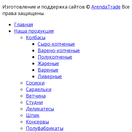
Изготовление и поддержка сайтов ©
ArendaTrade
Все
права защищены.
Главная
Наша продукция
Колбасы
Сыро-копченые
Варено-копченые
Полукопченые
Жареные
Вареные
Ливерные
Сосиски
Сардельки
Ветчина
Студни
Деликатесы
Шпик
Консервы
Полуфабрикаты