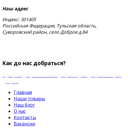
Наш адрес
Индекс: 301405
Российская Федерация, Тульская область,
Суворовский район, село Доброе д.84
тел.
+7 (48763) 4-17-59
+7 (920) 778-02-60
Email:
zakaz.paramonov@mail.ru
Как до нас добраться?
Суворов-Доброе
Москва-Доброе
Тула-Доброе
Калуга-
Доброе
Главная
Наши товары
Наш блог
О нас
Контакты
Вакансии