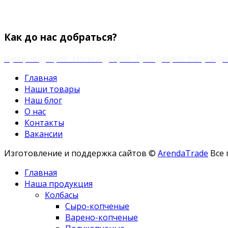
+7 (920) 778-02-60
Email:
zakaz.paramonov@mail.ru
Как до нас добраться?
Суворов-Доброе
Москва-Доброе
Тула-Доброе
Калуга-До
Главная
Наши товары
Наш блог
О нас
Контакты
Вакансии
Изготовление и поддержка сайтов ©
ArendaTrade
Все 
Главная
Наша продукция
Колбасы
Сыро-копченые
Варено-копченые