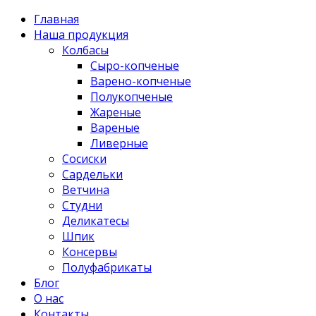
Главная
Наша продукция
Колбасы
Сыро-копченые
Варено-копченые
Полукопченые
Жареные
Вареные
Ливерные
Сосиски
Сардельки
Ветчина
Студни
Деликатесы
Шпик
Консервы
Полуфабрикаты
Блог
О нас
Контакты