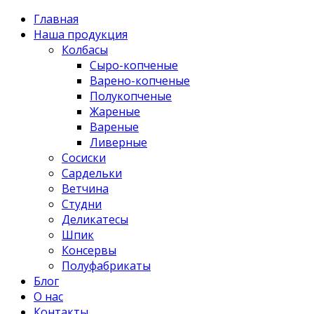
Главная
Наша продукция
Колбасы
Сыро-копченые
Варено-копченые
Полукопченые
Жареные
Вареные
Ливерные
Сосиски
Сардельки
Ветчина
Студни
Деликатесы
Шпик
Консервы
Полуфабрикаты
Блог
О нас
Контакты