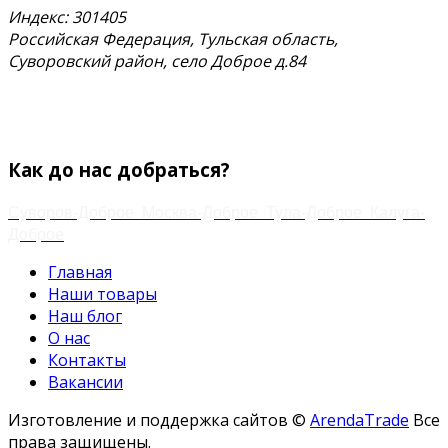
Индекс: 301405
Российская Федерация, Тульская область,
Суворовский район, село Доброе д.84
тел.
+7 (48763) 4-17-59
+7 (920) 778-02-60
Email:
zakaz.paramonov@mail.ru
Как до нас добраться?
Суворов-Доброе
Москва-Доброе
Тула-Доброе
Калуга-
Доброе
Главная
Наши товары
Наш блог
О нас
Контакты
Вакансии
Изготовление и поддержка сайтов ©
ArendaTrade
Все
права защищены.