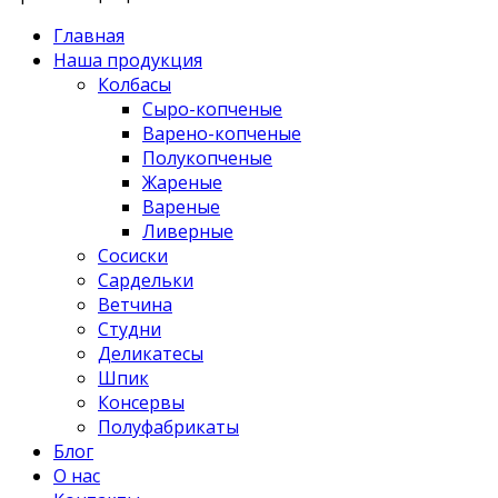
Главная
Наша продукция
Колбасы
Сыро-копченые
Варено-копченые
Полукопченые
Жареные
Вареные
Ливерные
Сосиски
Сардельки
Ветчина
Студни
Деликатесы
Шпик
Консервы
Полуфабрикаты
Блог
О нас