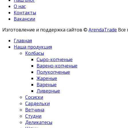
О нас
Контакты
Вакансии
Изготовление и поддержка сайтов ©
ArendaTrade
Все 
Главная
Наша продукция
Колбасы
Сыро-копченые
Варено-копченые
Полукопченые
Жареные
Вареные
Ливерные
Сосиски
Сардельки
Ветчина
Студни
Деликатесы