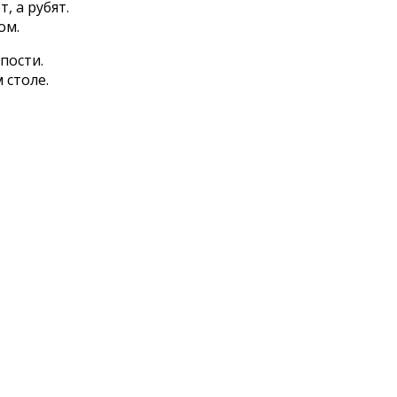
, а рубят.
ом.
пости.
 столе.