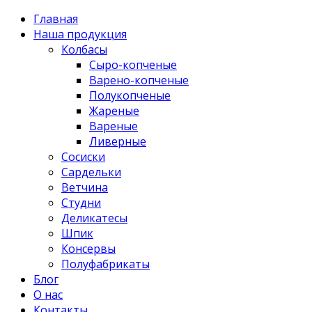
Главная
Наша продукция
Колбасы
Сыро-копченые
Варено-копченые
Полукопченые
Жареные
Вареные
Ливерные
Сосиски
Сардельки
Ветчина
Студни
Деликатесы
Шпик
Консервы
Полуфабрикаты
Блог
О нас
Контакты