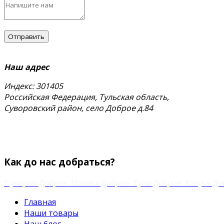
Наш адрес
Индекс: 301405
Российская Федерация, Тульская область,
Суворовский район, село Доброе д.84
тел.
+7 (48763) 4-17-59
+7 (920) 778-02-60
Email:
zakaz.paramonov@mail.ru
Как до нас добраться?
Суворов-Доброе
Москва-Доброе
Тула-Доброе
Калуга-До
Главная
Наши товары
Наш блог