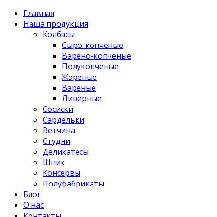
Главная
Наша продукция
Колбасы
Сыро-копченые
Варено-копченые
Полукопченые
Жареные
Вареные
Ливерные
Сосиски
Сардельки
Ветчина
Студни
Деликатесы
Шпик
Консервы
Полуфабрикаты
Блог
О нас
Контакты