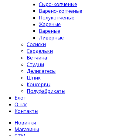
Сыро-копченые
Варено-копченые
Полукопченые
Жареные
Вареные
Ливерные
Сосиски
Сардельки
Ветчина
Студни
Деликатесы
Шпик
Консервы
Полуфабрикаты
Блог
О нас
Контакты
Новинки
Магазины
СТМ