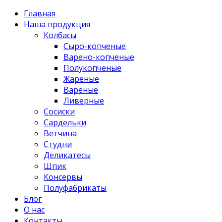
Главная
Наша продукция
Колбасы
Сыро-копченые
Варено-копченые
Полукопченые
Жареные
Вареные
Ливерные
Сосиски
Сардельки
Ветчина
Студни
Деликатесы
Шпик
Консервы
Полуфабрикаты
Блог
О нас
Контакты