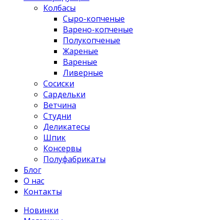
Колбасы
Сыро-копченые
Варено-копченые
Полукопченые
Жареные
Вареные
Ливерные
Сосиски
Сардельки
Ветчина
Студни
Деликатесы
Шпик
Консервы
Полуфабрикаты
Блог
О нас
Контакты
Новинки