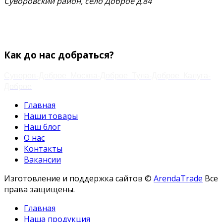
Суворовский район, село Доброе д.84
тел.
+7 (48763) 4-17-59
+7 (920) 778-02-60
Email:
zakaz.paramonov@mail.ru
Как до нас добраться?
Суворов-Доброе
Москва-Доброе
Тула-Доброе
Калуга-
Доброе
Главная
Наши товары
Наш блог
О нас
Контакты
Вакансии
Изготовление и поддержка сайтов ©
ArendaTrade
Все
права защищены.
Главная
Наша продукция