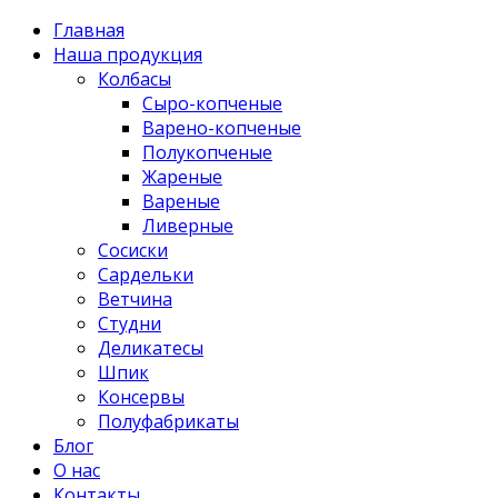
Главная
Наша продукция
Колбасы
Сыро-копченые
Варено-копченые
Полукопченые
Жареные
Вареные
Ливерные
Сосиски
Сардельки
Ветчина
Студни
Деликатесы
Шпик
Консервы
Полуфабрикаты
Блог
О нас
Контакты